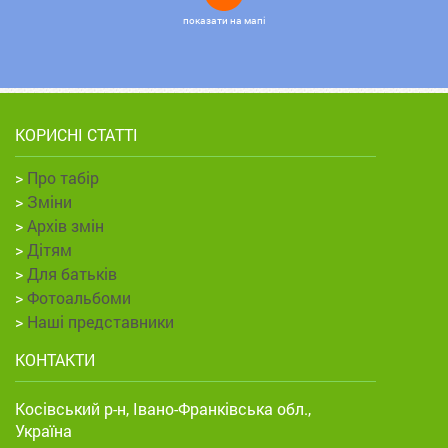
показати на мапі
КОРИСНІ СТАТТІ
>
Про табір
>
Зміни
>
Архів змін
>
Дітям
>
Для батьків
>
Фотоальбоми
>
Наші представники
КОНТАКТИ
Косівський р-н, Івано-Франківська обл.,
Україна