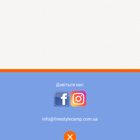
Дивіться нас:
info@freestylecamp.com.ua